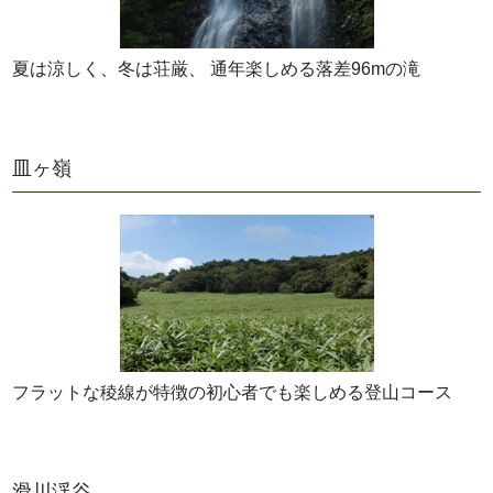
夏は涼しく、冬は荘厳、 通年楽しめる落差96mの滝
皿ヶ嶺
フラットな稜線が特徴の初心者でも楽しめる登山コース
滑川渓谷